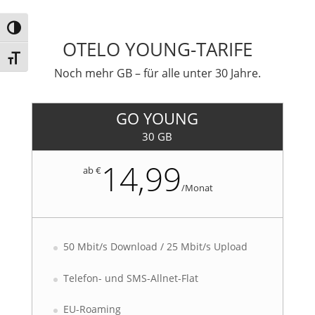
Umschalten auf hohe Kontraste
OTELO YOUNG-TARIFE
Schrift vergrößern
Noch mehr GB – für alle unter 30 Jahre.
GO YOUNG
30 GB
14,99
ab €
/
Monat
50 Mbit/s Download / 25 Mbit/s Upload
Telefon- und SMS-Allnet-Flat
EU-Roaming