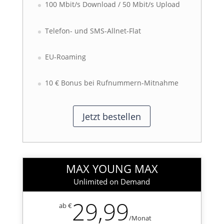
100 Mbit/s Download / 50 Mbit/s Upload
Telefon- und SMS-Allnet-Flat
EU-Roaming
10 € Bonus bei Rufnummern-Mitnahme
Jetzt bestellen
MAX YOUNG MAX
Unlimited on Demand
29,99
ab €
/
Monat